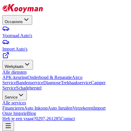
Occasions
Voorraad Auto's
Import Auto's
Werkplaats
Alle diensten
APK-keuring
Onderhoud & Reparatie
Airco
Service
Bandenservice
Diagnose
Trekhaakservice
Camper
Service
Schadeherstel
Service
Alle services
Financieren
Auto Inkoop
Auto Inruilen
Verzekeren
Import
Onze historie
Blog
Heb je een vraag?
0297-261285
Contact