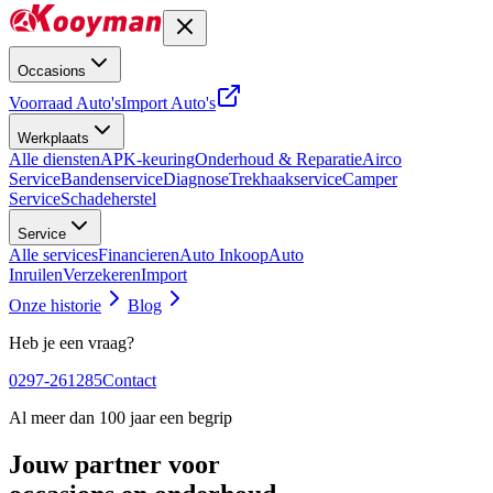
Occasions
Voorraad Auto's
Import Auto's
Werkplaats
Alle diensten
APK-keuring
Onderhoud & Reparatie
Airco
Service
Bandenservice
Diagnose
Trekhaakservice
Camper
Service
Schadeherstel
Service
Alle services
Financieren
Auto Inkoop
Auto
Inruilen
Verzekeren
Import
Onze historie
Blog
Heb je een vraag?
0297-261285
Contact
Al meer dan 100 jaar een begrip
Jouw partner voor