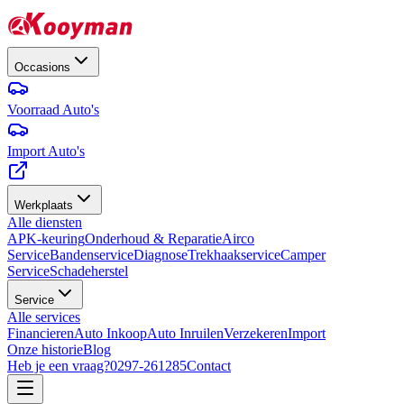
Occasions
Voorraad Auto's
Import Auto's
Werkplaats
Alle diensten
APK-keuring
Onderhoud & Reparatie
Airco
Service
Bandenservice
Diagnose
Trekhaakservice
Camper
Service
Schadeherstel
Service
Alle services
Financieren
Auto Inkoop
Auto Inruilen
Verzekeren
Import
Onze historie
Blog
Heb je een vraag?
0297-261285
Contact