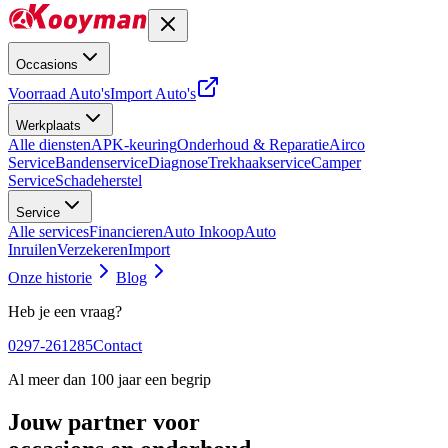
Occasions
Voorraad Auto's
Import Auto's
Werkplaats
Alle diensten
APK-keuring
Onderhoud & Reparatie
Airco
Service
Bandenservice
Diagnose
Trekhaakservice
Camper
Service
Schadeherstel
Service
Alle services
Financieren
Auto Inkoop
Auto
Inruilen
Verzekeren
Import
Onze historie
Blog
Heb je een vraag?
0297-261285
Contact
Al meer dan 100 jaar een begrip
Jouw partner voor