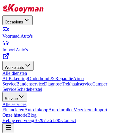
Occasions
Voorraad Auto's
Import Auto's
Werkplaats
Alle diensten
APK-keuring
Onderhoud & Reparatie
Airco
Service
Bandenservice
Diagnose
Trekhaakservice
Camper
Service
Schadeherstel
Service
Alle services
Financieren
Auto Inkoop
Auto Inruilen
Verzekeren
Import
Onze historie
Blog
Heb je een vraag?
0297-261285
Contact