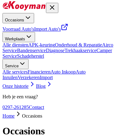
Occasions
Voorraad Auto's
Import Auto's
Werkplaats
Alle diensten
APK-keuring
Onderhoud & Reparatie
Airco
Service
Bandenservice
Diagnose
Trekhaakservice
Camper
Service
Schadeherstel
Service
Alle services
Financieren
Auto Inkoop
Auto
Inruilen
Verzekeren
Import
Onze historie
Blog
Heb je een vraag?
0297-261285
Contact
Home
Occasions
Occasions