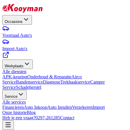
Occasions
Voorraad Auto's
Import Auto's
Werkplaats
Alle diensten
APK-keuring
Onderhoud & Reparatie
Airco
Service
Bandenservice
Diagnose
Trekhaakservice
Camper
Service
Schadeherstel
Service
Alle services
Financieren
Auto Inkoop
Auto Inruilen
Verzekeren
Import
Onze historie
Blog
Heb je een vraag?
0297-261285
Contact