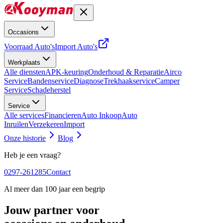
Occasions
Voorraad Auto's
Import Auto's
Werkplaats
Alle diensten
APK-keuring
Onderhoud & Reparatie
Airco
Service
Bandenservice
Diagnose
Trekhaakservice
Camper
Service
Schadeherstel
Service
Alle services
Financieren
Auto Inkoop
Auto
Inruilen
Verzekeren
Import
Onze historie
Blog
Heb je een vraag?
0297-261285
Contact
Al meer dan 100 jaar een begrip
Jouw partner voor